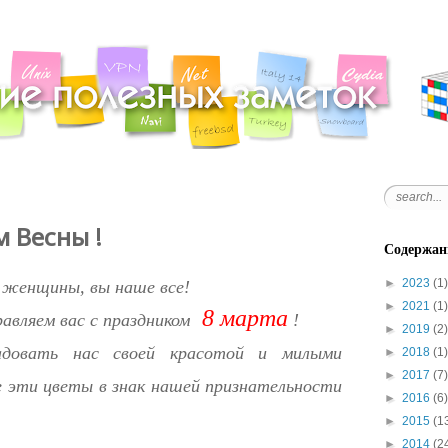
 Весны !
Содержан
►
2023
(1)
 женщины, вы наше все!
►
2021
(1)
8 марта
авляем вас с праздником
!
►
2019
(2)
адовать нас своей красотой и милыми
►
2018
(1)
►
2017
(7)
 эти цветы в знак нашей признательности
►
2016
(6)
►
2015
(1
►
2014
(2