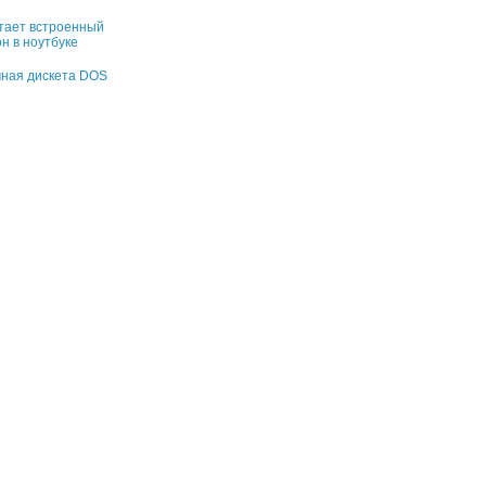
тает встроенный
н в ноутбуке
чная дискета DOS