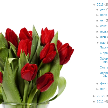
▼
2013
(2
►
дек.
(
►
нояб
►
окт.
(
►
сент.
►
июл.
►
июн.
▼
мар.
Пасси
С пра
Оформ
blo
Слете
Ядерн
dh
►
февр
►
янв.
(
►
2012
(1
►
2011
(6)