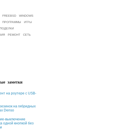
FREEBSD
WINDOWS
ПРОГРАММЫ
ИГРЫ
ПОДЕЛКИ
ВИЯ
РЕМОНТ
СЕТЬ
ые заметки
ент на роутере с USB-
резинок на гибридных
ах Denso
ие-выключение
а одной кнопкой без
и