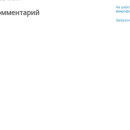
Не рабо
омментарий
микрофо
Загрузо