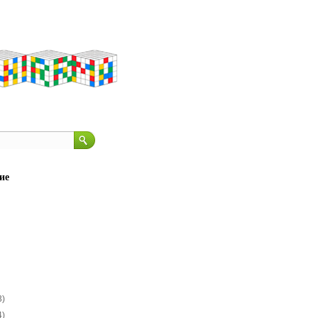
ие
3)
4)