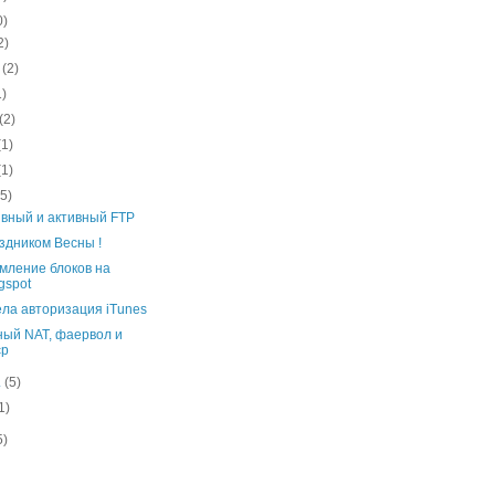
0)
2)
.
(2)
1)
(2)
(1)
(1)
(5)
вный и активный FTP
здником Весны !
ление блоков на
gspot
ла авторизация iTunes
ый NAT, фаервол и
cp
.
(5)
1)
5)