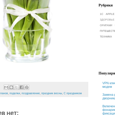
Рубрики
1С
APPLE
ЗДОРОВЬЕ
ОРИГАМИ
ПУТЕШЕСТ
ТЕХНИКА
Популярн
VPN кли
модем
ьпанов
,
поделки
,
поздравление
,
праздник весны
,
С праздником
Замена 
дворник
Включен
фонарик
в нет:
фиксаци