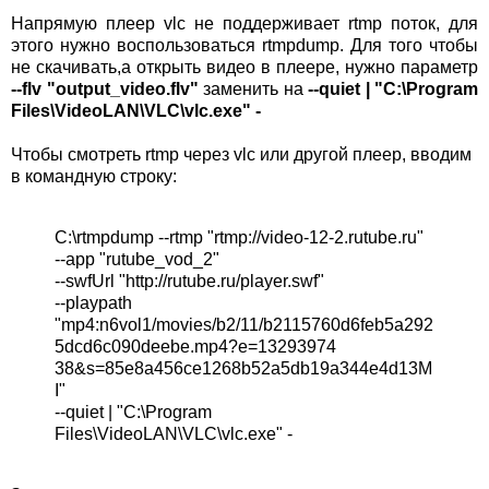
Напрямую плеер vlc не поддерживает rtmp поток, для
этого нужно воспользоваться rtmpdump. Для того чтобы
не скачивать,а открыть видео в плеере, нужно параметр
--flv "output_video.flv"
заменить на
--quiet | "C:\Program
Files\VideoLAN\VLC\vlc.exe" -
Чтобы смотреть rtmp через vlc или другой плеер, вводим
в командную строку:
C:\rtmpdump --rtmp "rtmp://video-12-2.rutube.ru"
--app "rutube_vod_2"
--swfUrl "http://rutube.ru/player.swf"
--playpath
"mp4:n6vol1/movies/b2/11/b2115760d6feb5a292
5dcd6c090deebe.mp4?e=13293974
38&s=85e8a456ce1268b52a5db19a344e4d13M
I"
--quiet | "C:\Program
Files\VideoLAN\VLC\vlc.exe" -