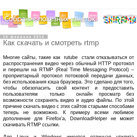
16 февраля 2012
Как скачать и смотреть rtmp
Многие сайты, такие как rutube стали отказываться от
распространения видео через обычный HTTP протокол
и перешли на RTMP (Real Time Messaging Protocol) –
проприетарный протокол потоковой передачи данных,
без использования кэша браузера. Это сделано для того,
чтобы обезопасить свой контент и предоставить
пользователям только онлайн просматр без
возможности сохранять видео и аудио файлы. По этой
причине скачать видео с этих сайтов старыми способами
теперь не вожможно. К примеру всеми любимое
дополнение для Firefox'а, DownloadHelper не может
скачивать RTMP ссылки.
Для Linux и Windows имеется отличная утилита