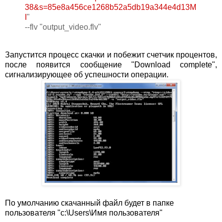
38&s=85e8a456ce1268b52a5db19a344e4d13M
I
"
--flv "output_video.flv"
Запустится процесс скачки и побежит счетчик процентов,
после появится сообщение "Download complete",
сигнализирующее об успешности операции.
По умолчанию скачанный файл будет в папке
пользователя "c:\Users\Имя пользователя"