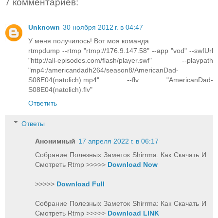
7 комментариев:
Unknown
30 ноября 2012 г. в 04:47
У меня получилось! Вот моя команда
rtmpdump --rtmp "rtmp://176.9.147.58" --app "vod" --swfUrl
"http://all-episodes.com/flash/player.swf" --playpath
"mp4:/americandadh264/season8/AmericanDad-
S08E04(natolich).mp4" --flv "AmericanDad-
S08E04(natolich).flv"
Ответить
Ответы
Анонимный
17 апреля 2022 г. в 06:17
Собрание Полезных Заметок Shirrma: Как Скачать И
Смотреть Rtmp >>>>>
Download Now
>>>>>
Download Full
Собрание Полезных Заметок Shirrma: Как Скачать И
Смотреть Rtmp >>>>>
Download LINK