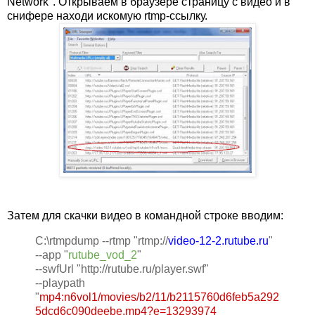
Network". Открываем в браузере страницу с видео и в
снифере находи искомую rtmp-ссылку.
Затем для скачки видео в командной строке вводим:
C:\rtmpdump --rtmp "rtmp://
video-12-2.rutube.ru
"
--app "
rutube_vod_2
"
--swfUrl "http://rutube.ru/player.swf"
--playpath
"
mp4:n6vol1/movies/b2/11/b2115760d6feb5a292
5dcd6c090deebe.mp4?e=13293974