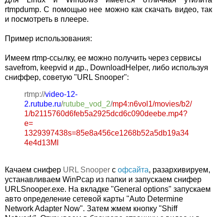
rtmpdump. С помощью нее можно как скачать видео, так
и посмотреть в плеере.
Пример использования:
Имеем rtmp-ссылку, ее можно получить через сервисы
savefrom, keepvid и др., DownloadHelper, либо используя
сниффер, советую "URL Snooper":
rtmp://
video-12-
2.rutube.ru
/
rutube_vod_2
/
mp4:n6vol1/movies/b2/
1/b2115760d6feb5a2925dcd6c090deebe.mp4?
e=
1329397438s=85e8a456ce1268b52a5db19a34
4e4d13MI
Качаем снифер
URL Snooper
с
офсайта
, разархивируем,
устанавливаем WinPcap из папки и запускаем снифер
URLSnooper.exe. На вкладке "General options" запускаем
авто определение сетевой карты "Auto Determine
Network Adapter Now". Затем жмем кнопку "Shiff